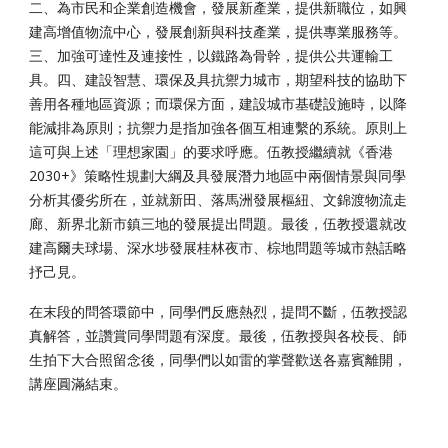
二、為市民和企業創造機會，發展新產業，提供新職位，如興
建高增值物流中心，發展創新與科技產業，提供專業服務等。
三、加強可達性及連接性，以鐵路為骨幹，提供公共運輸工
具。四、建設智慧、環保及具抗禦力城市，期望科技的協助下
善用各種地區資源；而環保方面，建設城市基礎設施時，以降
能減排為原則；抗禦力是指加強各個互相連繫的系統。原則上
這可與上述「理想家園」的要求呼應。伍教授繼續就《香港
2030+》策略性規劃大綱及具發展潛力地區中兩個情景與同學
分析其優劣所在，並就新田、落馬洲發展樞紐、文錦渡物流走
廊、新界北新市鎮三地的發展提出問題。最後，伍教授還就改
建高爾夫球場、深水埗發展桂林夜市、棕地問題等城市熱話略
抒己見。
在末段的問答環節中，同學們反應熱烈，提問不斷，伍教授認
真解答，並讚賞同學問題有深度。最後，伍教授與各校長、師
生拍下大合照留念後，同學們以如雷的掌聲歡送各嘉賓離開，
講座圓滿結束。