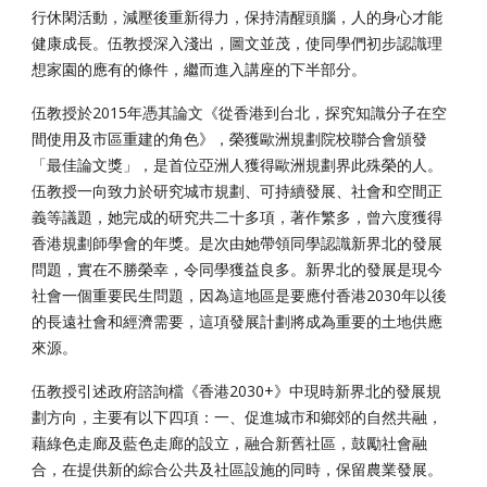
行休閑活動，減壓後重新得力，保持清醒頭腦，人的身心才能
健康成長。伍教授深入淺出，圖文並茂，使同學們初步認識理
想家園的應有的條件，繼而進入講座的下半部分。
伍教授於2015年憑其論文《從香港到台北，探究知識分子在空
間使用及市區重建的角色》，榮獲歐洲規劃院校聯合會頒發
「最佳論文獎」，是首位亞洲人獲得歐洲規劃界此殊榮的人。
伍教授一向致力於研究城市規劃、可持續發展、社會和空間正
義等議題，她完成的研究共二十多項，著作繁多，曾六度獲得
香港規劃師學會的年獎。是次由她帶領同學認識新界北的發展
問題，實在不勝榮幸，令同學獲益良多。新界北的發展是現今
社會一個重要民生問題，因為這地區是要應付香港2030年以後
的長遠社會和經濟需要，這項發展計劃將成為重要的土地供應
來源。
伍教授引述政府諮詢檔《香港2030+》中現時新界北的發展規
劃方向，主要有以下四項：一、促進城市和鄉郊的自然共融，
藉綠色走廊及藍色走廊的設立，融合新舊社區，鼓勵社會融
合，在提供新的綜合公共及社區設施的同時，保留農業發展。