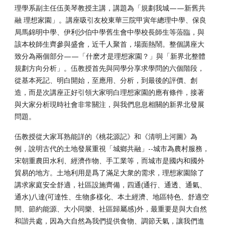
理學系副主任伍美琴教授主講，講題為「規劃我城——新舊共
融 理想家園」。講座吸引友校東華三院甲寅年總理中學、保良
局馬錦明中學、伊利沙伯中學舊生會中學校長師生等蒞臨，與
該本校師生齊參與盛會，近千人聚首，場面熱鬧。整個講座大
致分為兩個部分——「什麽才是理想家園？」與「新界北整體
規劃方向分析」。伍教授首先與同學分享求學問的六個階段，
從基本死記、明白開始，至應用、分析，到最後的評價、創
造，而是次講座正好引領大家明白理想家園的應有條件，接著
與大家分析現時社會非常關注，與我們息息相關的新界北發展
問題。
伍教授從大家耳熟能詳的《桃花源記》和《清明上河圖》為
例，說明古代的土地發展重視「城鄉共融」--城市為農村服務，
宋朝重農田水利、經濟作物、手工業等，而城市是國内和國外
貿易的地方。土地利用是爲了滿足大衆的需求，理想家園除了
講求家庭安全舒適，社區設施齊備，四通(通行、通透、通氣、
通水)八達(可達性、生物多樣化、本土經濟、地區特色、舒適空
間、節約能源、大小同樂、社區歸屬感)外，最重要是與大自然
和諧共處，因為大自然為我們提供食物、調節天氣，讓我們進