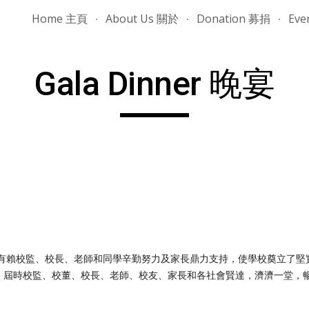
Home 主頁
About Us 關於
Donation 募捐
Eve
ip to main content
Skip to navigat
Gala Dinner 晚宴
，有賴校監、校長、老師和同學辛勤努力及家長鼎力支持，使學校奠立了
，屆時校監、校董、校長、老師、校友、家長和各社會賢達，濟濟一堂，