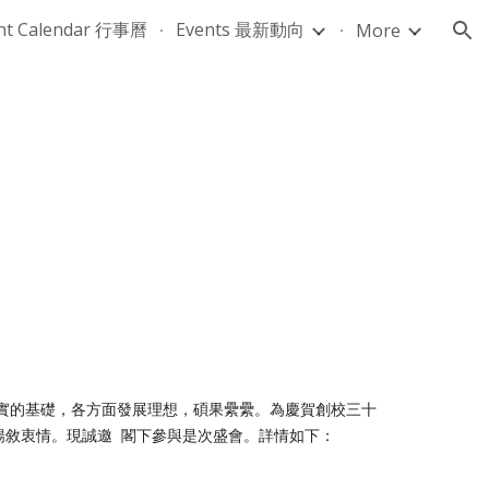
nt Calendar 行事曆
Events 最新動向
More
ion
堅實的基礎，各方面發展理想，碩果纍纍。為慶賀創校三十
暢敘衷情。現誠邀 閣下參與是次盛會。詳情如下：