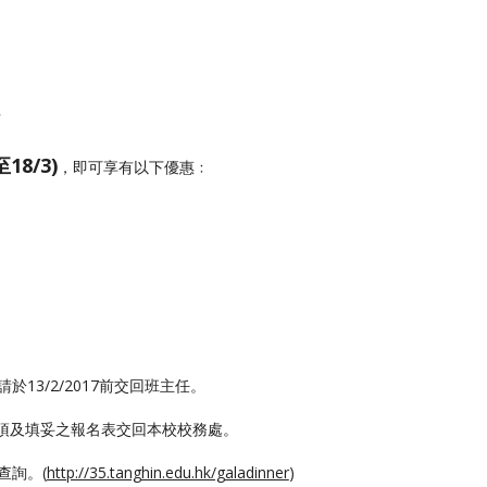
可
8/3)
，即可享有以下優惠﹕
於13/2/2017前交回班主任。
項及填妥之報名表交回本校校務處。
查詢。(
http://35.tanghin.edu.hk/galadinner
)