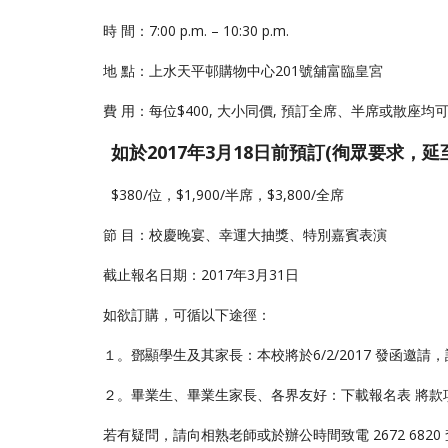
時 間：7:00 p.m. – 10:30 p.m.
地 點：上水天平邨購物中心201號舖富臨皇宮
費 用：每位$400, 大小同價, 預訂全席、半席或散座均
如於2017年3月18日前預訂(徇眾要求，延至1
$380/位，$1,900/半席，$3,800/全席
節 目：校慶晚宴、幸運大抽獎、特別嘉賓表演
截止報名日期：2017年3月31日
如欲訂購，可循以下途徑：
１。鄧顯學生及其家長：本校將於6/2/2017 發函邀請，請
２。畢業生、畢業生家長、各界友好：下載報名表 將款
若有疑問，請向相熟老師或於辦公時間致電 2672 6820 